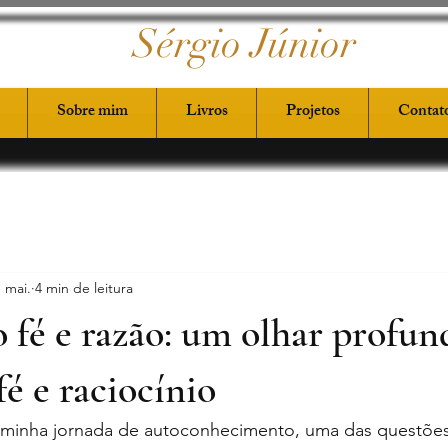
Sérgio Júnior
Sobre mim
Livros
Projetos
Contat
 mai.
4 min de leitura
 fé e razão: um olhar profun
é e raciocínio
minha jornada de autoconhecimento, uma das questões