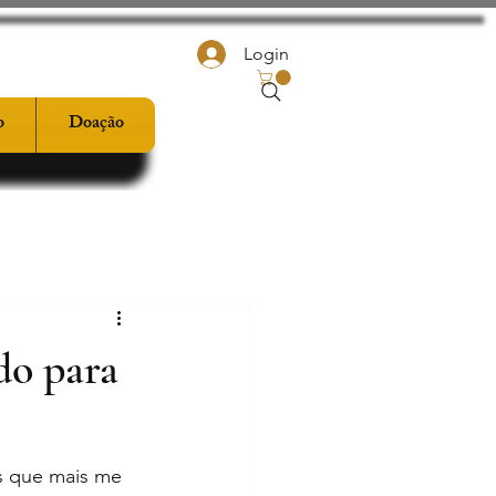
Login
o
Doação
do para
 que mais me 