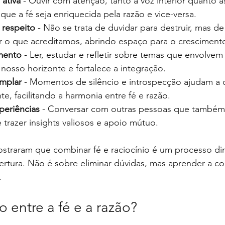
 ativa
 - Ouvir com atenção, tanto a voz interior quanto a
 que a fé seja enriquecida pela razão e vice-versa.
 respeito
 - Não se trata de duvidar para destruir, mas de
 o que acreditamos, abrindo espaço para o cresciment
mento
 - Ler, estudar e refletir sobre temas que envolvem 
 nosso horizonte e fortalece a integração.
mplar
 - Momentos de silêncio e introspecção ajudam a 
e, facilitando a harmonia entre fé e razão.
periências
 - Conversar com outras pessoas que também
trazer insights valiosos e apoio mútuo.
ostraram que combinar fé e raciocínio é um processo di
ertura. Não é sobre eliminar dúvidas, mas aprender a co
.
o entre a fé e a razão?