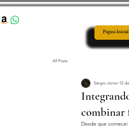
Página Inicial
All Posts
Sérgio Júnior
12 de
Integrando
combinar f
Desde que comecei 