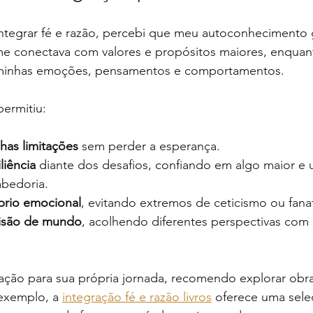
tegrar fé e razão, percebi que meu autoconhecimento
me conectava com valores e propósitos maiores, enquan
 minhas emoções, pensamentos e comportamentos.
ermitiu:
as limitações
 sem perder a esperança.
liência
 diante dos desafios, confiando em algo maior e 
abedoria.
íbrio emocional
, evitando extremos de ceticismo ou fana
visão de mundo
, acolhendo diferentes perspectivas com 
ação para sua própria jornada, recomendo explorar obr
exemplo, a 
integração fé e razão livros
 oferece uma seleç