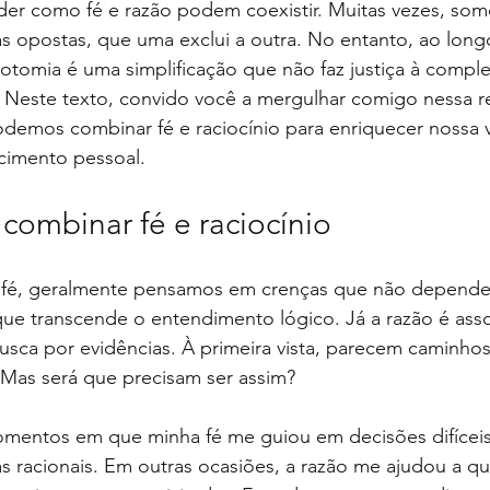
der como fé e razão podem coexistir. Muitas vezes, som
as opostas, que uma exclui a outra. No entanto, ao lon
otomia é uma simplificação que não faz justiça à compl
 Neste texto, convido você a mergulhar comigo nessa re
emos combinar fé e raciocínio para enriquecer nossa v
cimento pessoal.
combinar fé e raciocínio
fé, geralmente pensamos em crenças que não depende
ue transcende o entendimento lógico. Já a razão é asso
 busca por evidências. À primeira vista, parecem caminhos 
 Mas será que precisam ser assim?
mentos em que minha fé me guiou em decisões difícei
as racionais. Em outras ocasiões, a razão me ajudou a qu