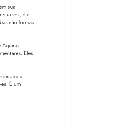
 em sua 
 sua vez, é a 
bas são formas 
e Aquino 
mentares. Eles 
 inspire a 
ões. É um 