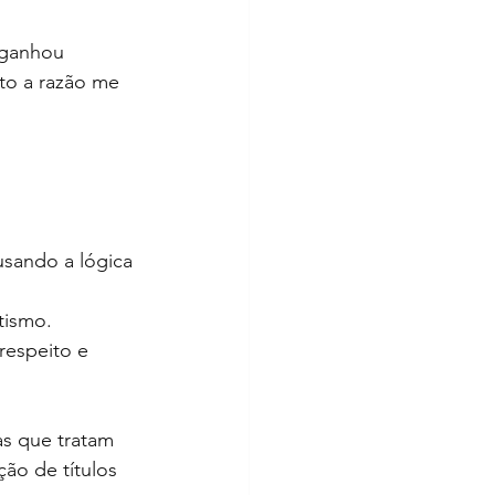
 ganhou 
to a razão me 
usando a lógica 
tismo.
respeito e 
as que tratam 
ão de títulos 