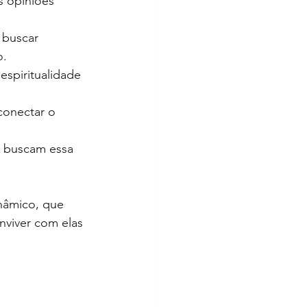
s opiniões 
 buscar 
o.
espiritualidade 
conectar o 
 buscam essa 
nâmico, que 
nviver com elas 