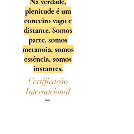
Na verdade,
plenitude é um
conceito vago e
distante. Somos
parte, somos
metanoia, somos
essência, somos
instantes.
Certificação
Internacional