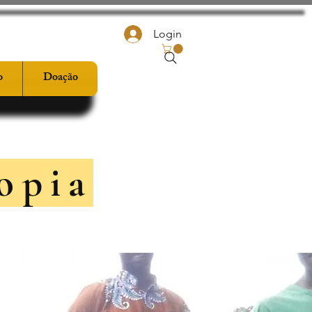
Login
o
Doação
ropia