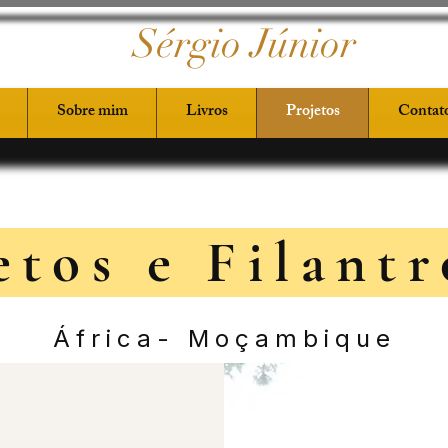
Sérgio Júnior
Sobre mim
Livros
Projetos
Contat
etos e Filant
África- Moçambique