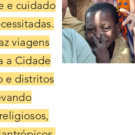
e e cuidado
cessitadas.
faz viagens
a a Cidade
 e distritos
Levando
eligiosos,
lantrópicos.