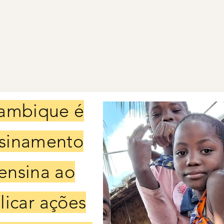
ambique é
nsinamento
 ensina ao
plicar ações