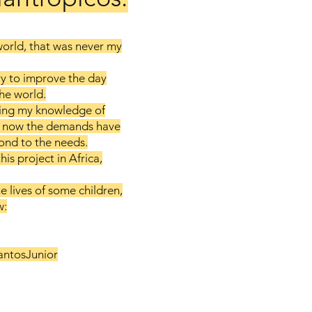
world, that was never my
ry to improve the day
he world.
using my knowledge of
ut now the demands have
ond to the needs.
his project in Africa,
e lives of some children,
w:
antosJunior