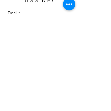
ASSINE!
Email
Enviar
©2025 por Sergio Junior.
Orgulhosamente criado com
Assis
Ludwig Digital Marketing
poderdesintese@protonmail.com
-
Telefone:
+41 78 731 3821