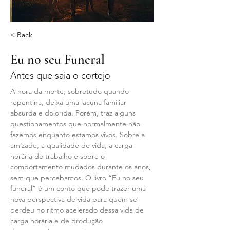
< Back
Eu no seu Funeral
Antes que saia o cortejo
A hora da morte, sobretudo quando 
repentina, deixa uma lacuna familiar 
absurda e dolorida. Porém, traz alguns 
questionamentos que normalmente não 
fazemos enquanto estamos vivos. Sobre a 
amizade, a qualidade de vida, a carga 
horária de trabalho e sobre o 
comportamento mudados durante os anos, 
sem que percebamos. O livro “Eu no seu 
funeral” é um conto que pode trazer uma 
nova perspectiva de vida para quem se 
perdeu no ritmo acelerado dessa vida de 
carga horária e de produção 