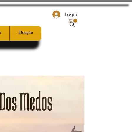
Login
o
Doação