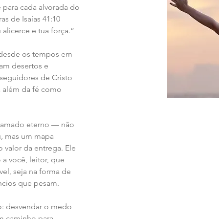
e para cada alvorada do 
as de Isaías 41:10 
alicerce e tua força.”
 desde os tempos em 
ram desertos e 
seguidores de Cristo 
 além da fé como 
 chamado eterno — não 
u, mas um mapa 
valor da entrega. Ele 
 você, leitor, que 
ível, seja na forma de 
ncios que pesam.
ro: desvendar o medo 
um caminho para 