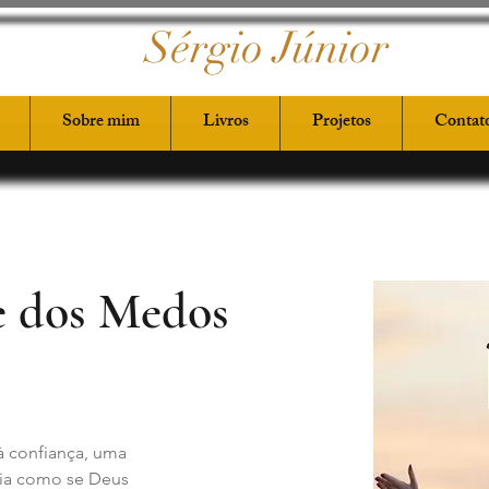
Sérgio Júnior
Sobre mim
Livros
Projetos
Contat
e dos Medos
à confiança, uma 
ia como se Deus 