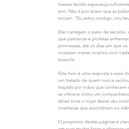
tivesse tecido esperança suficient
ano. Não é por acaso que as palavr
ecoam: “Eu estou contigo; sou teu 
Elas carregam o peso de séculos,
que patriarcas e profetas enfrenta
promessas, até os dias em que os 
cruzaram mares incertos com nada
bússola.
Este livro é uma resposta a esse
um tratado de quem nunca vacilo
traçado por mãos que conhecem o 
se oferece como um companheiro a
talvez sinta o roçar desse véu invis
incertezas que assombram ou silê
O propósito destas páginas é cla
em suas muitas faces e oferecer 