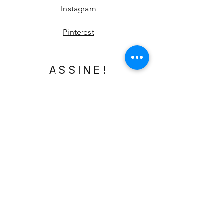
Instagram
Pinterest
ASSINE!
Email
Enviar
©2025 por Sergio Junior.
Orgulhosamente criado com
Assis
Ludwig Digital Marketing