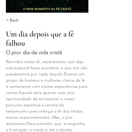
< Back
Um dia depois que a fé
falhou
O pior dia da vida cristã
Reunidos todos ali, esperávamos que algo 
sobrenatural fosse acontecer e que nós não 
passássemos por nada daquilo.Éramos um 
grupo de homens e mulheres cheios de fé 
e certamente com muitas experiências para 
contar.Aquela seria apenas mais uma 
oportunidade de enriquecer o nosso 
percurso espiritual e serviria de 
testemunho para reforçar a fé dos irmãos 
menos experimentados. Mas, o pior 
aconteceu.Deus permitiu que: a vergonha; 
a frustração; o medo e até a dúvida, 