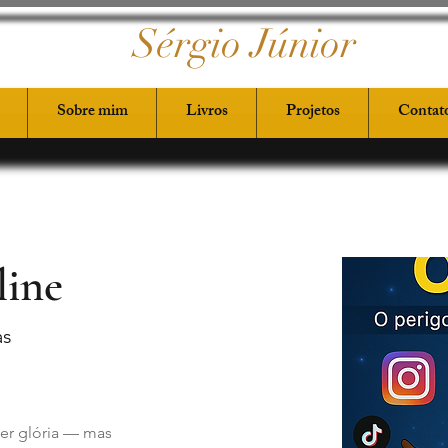
Sérgio Júnior
Sobre mim
Livros
Projetos
Contat
line
as
zer glória — mas 